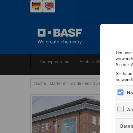
Um unser
verwende
Tagesprogramm
Erlebnis-Samstage
BASF
Sie der 
Sie haben
notwendi
No
An
Daten