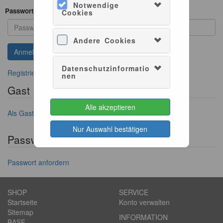
Notwendige
Passwort
Cookies
Andere Cookies
Datenschutzinformatio
Registrieren, wenn Sie kein Konto besitzen
nen
Gast Login
Alle akzeptieren
Als Gast anmelden
Nur Auswahl bestätigen
Passwort vergessen?
Passwort anfordern
SHOP
SERVICE
Startseite
Konto verwalten
Sitemap
INFORMATION
BASF