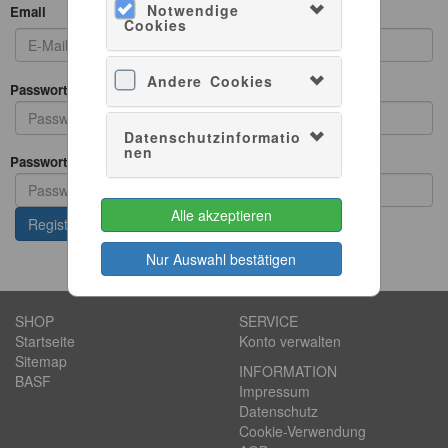
Notwendige
Email
Cookies
Andere Cookies
Passwort
Datenschutzinformatio
nen
Passwort wiederholen
Alle akzeptieren
Nur Auswahl bestätigen
SHOP
SERVICE
Startseite
Konto verwalten
Sitemap
INFORMATION
BASF
Impressum
Datenschutz
Cookie-Verwendung